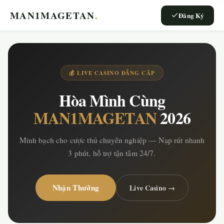
MAN1MAGETAN
.
Đăng Ký
💰 LIVE CASINO ĐẲNG CẤP
Hòa Mình Cùng
MAN1MAGETAN
2026
Minh bạch cho cược thủ chuyên nghiệp — Nạp rút nhanh
3 phút, hỗ trợ tận tâm 24/7.
Nhận Thưởng
Live Casino →