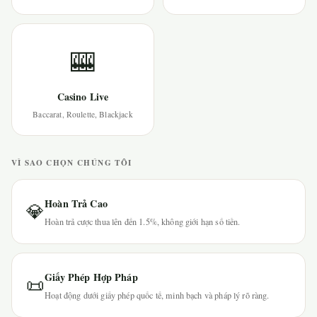
🎰
Casino Live
Baccarat, Roulette, Blackjack
VÌ SAO CHỌN CHÚNG TÔI
Hoàn Trả Cao
💎
Hoàn trả cược thua lên đến 1.5%, không giới hạn số tiền.
Giấy Phép Hợp Pháp
📜
Hoạt động dưới giấy phép quốc tế, minh bạch và pháp lý rõ ràng.