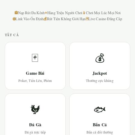
🏦
⭐
📱
Nạp Rút Đa Kênh
Hàng Triệu Người Chơi
Chơi Mọi Lúc Mọi Nơi
🌐
💰
🃏
Link Vào Ổn Định
Rút Tiền Không Giới Hạn
Live Casino Đẳng Cấp
TẤT CẢ
🃏
💰
Game Bài
Jackpot
Poker, Tiến Lên, Phỏm
Thưởng cực khủng
🐓
🐟
Đá Gà
Bắn Cá
Đá gà trực tiếp
Bắn cá đổi thưởng