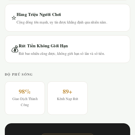
Hàng Triệu Người Chơi
⭐
Cộng đồng lớn mạnh, uy tín được khẳng định qua nhiều năm.
Rút Tiền Không Giới Hạn
💰
Rút bao nhiêu cũng được, không giới hạn số lần và số tiền.
ĐỘ PHỦ SÓNG
98%
89+
Giao Dịch Thành
Kênh Nạp Rút
Công