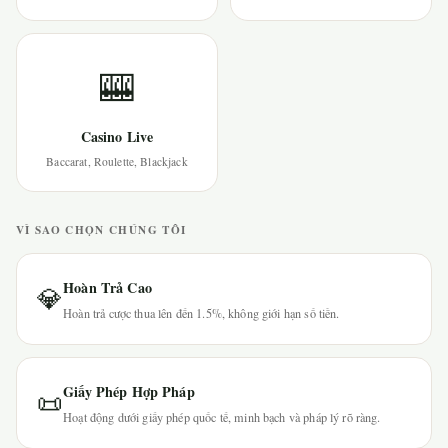
🎰
Casino Live
Baccarat, Roulette, Blackjack
VÌ SAO CHỌN CHÚNG TÔI
Hoàn Trả Cao
💎
Hoàn trả cược thua lên đến 1.5%, không giới hạn số tiền.
Giấy Phép Hợp Pháp
📜
Hoạt động dưới giấy phép quốc tế, minh bạch và pháp lý rõ ràng.