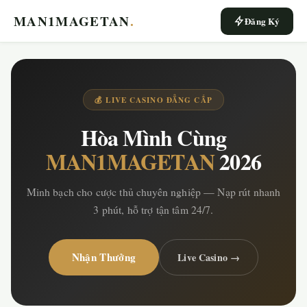
MAN1MAGETAN
.
Đăng Ký
💰 LIVE CASINO ĐẲNG CẤP
Hòa Mình Cùng
MAN1MAGETAN
2026
Minh bạch cho cược thủ chuyên nghiệp — Nạp rút nhanh
3 phút, hỗ trợ tận tâm 24/7.
Nhận Thưởng
Live Casino →