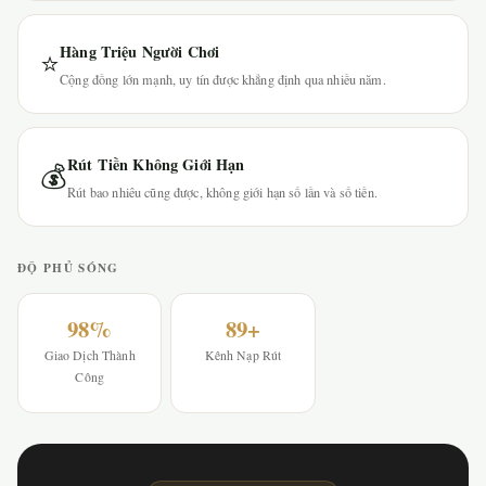
Hàng Triệu Người Chơi
⭐
Cộng đồng lớn mạnh, uy tín được khẳng định qua nhiều năm.
Rút Tiền Không Giới Hạn
💰
Rút bao nhiêu cũng được, không giới hạn số lần và số tiền.
ĐỘ PHỦ SÓNG
98%
89+
Giao Dịch Thành
Kênh Nạp Rút
Công