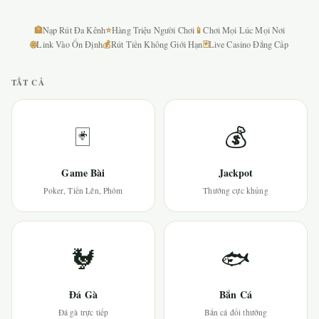
🏦
⭐
📱
Nạp Rút Đa Kênh
Hàng Triệu Người Chơi
Chơi Mọi Lúc Mọi Nơi
🌐
💰
🃏
Link Vào Ổn Định
Rút Tiền Không Giới Hạn
Live Casino Đẳng Cấp
TẤT CẢ
🃏
💰
Game Bài
Jackpot
Poker, Tiến Lên, Phỏm
Thưởng cực khủng
🐓
🐟
Đá Gà
Bắn Cá
Đá gà trực tiếp
Bắn cá đổi thưởng