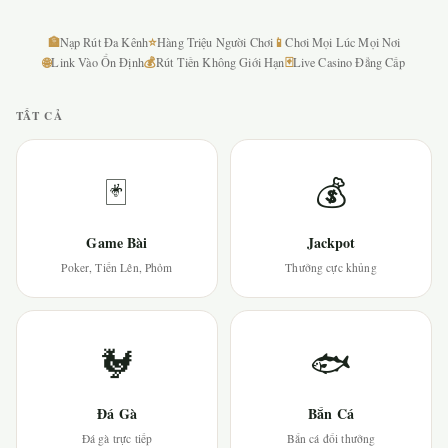
🏦
⭐
📱
Nạp Rút Đa Kênh
Hàng Triệu Người Chơi
Chơi Mọi Lúc Mọi Nơi
🌐
💰
🃏
Link Vào Ổn Định
Rút Tiền Không Giới Hạn
Live Casino Đẳng Cấp
TẤT CẢ
🃏
💰
Game Bài
Jackpot
Poker, Tiến Lên, Phỏm
Thưởng cực khủng
🐓
🐟
Đá Gà
Bắn Cá
Đá gà trực tiếp
Bắn cá đổi thưởng