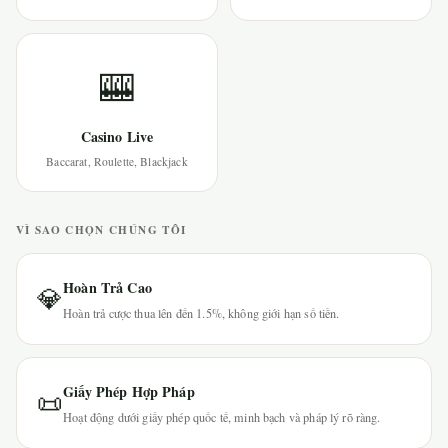
🎰
Casino Live
Baccarat, Roulette, Blackjack
VÌ SAO CHỌN CHÚNG TÔI
Hoàn Trả Cao
💎
Hoàn trả cược thua lên đến 1.5%, không giới hạn số tiền.
Giấy Phép Hợp Pháp
📜
Hoạt động dưới giấy phép quốc tế, minh bạch và pháp lý rõ ràng.