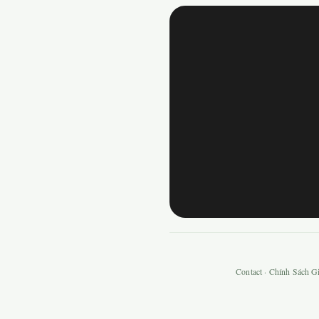
Contact
·
Chính Sách G