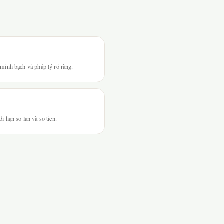
 minh bạch và pháp lý rõ ràng.
i hạn số lần và số tiền.