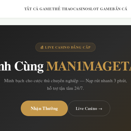
TẤT CẢ GAME
THỂ THAO
CASINO
SLOT GAME
BẮN CÁ
💰 LIVE CASINO ĐẲNG CẤP
nh Cùng
MAN1MAGET
Minh bạch cho cược thủ chuyên nghiệp — Nạp rút nhanh 3 phút,
hỗ trợ tận tâm 24/7.
Nhận Thưởng
Live Casino →