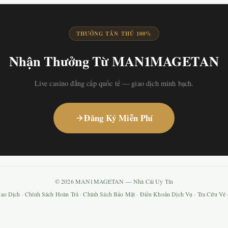
THƯỞNG TÂN THỦ 100%
Nhận Thưởng Từ MAN1MAGETAN
Live casino đẳng cấp quốc tế — giao dịch minh bạch.
Đăng Ký Miễn Phí
© 2026 MAN1MAGETAN — Nhà Cái Uy Tín
iao Dịch
·
Chính Sách Hoàn Trả
·
Chính Sách Bảo Mật
·
Điều Khoản Dịch Vụ
·
Tra Cứu Vé