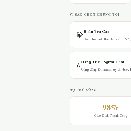
VÌ SAO CHỌN CHÚNG TÔI
Hoàn Trả Cao
💎
Hoàn trả cược thua lên đến 1.5%,
Hàng Triệu Người Chơi
⭐
Cộng đồng lớn mạnh, uy tín được 
ĐỘ PHỦ SÓNG
98%
Giao Dịch Thành Công