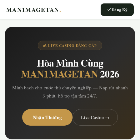
MAN1MAGETAN
.
Đăng Ký
💰 LIVE CASINO ĐẲNG CẤP
Hòa Mình Cùng
MAN1MAGETAN
2026
Minh bạch cho cược thủ chuyên nghiệp — Nạp rút nhanh
3 phút, hỗ trợ tận tâm 24/7.
Nhận Thưởng
Live Casino →