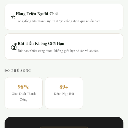
Hàng Triệu Người Chơi
⭐
Cộng đồng lớn mạnh, uy tín được khẳng định qua nhiều năm.
Rút Tiền Không Giới Hạn
💰
Rút bao nhiêu cũng được, không giới hạn số lần và số tiền.
ĐỘ PHỦ SÓNG
98%
89+
Giao Dịch Thành
Kênh Nạp Rút
Công