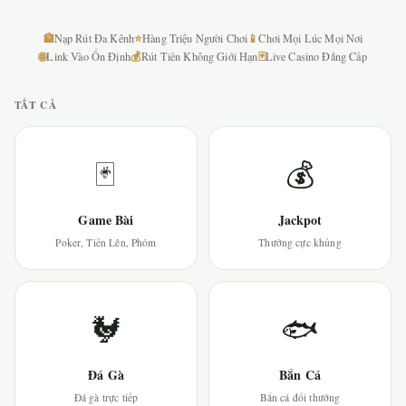
🏦
⭐
📱
Nạp Rút Đa Kênh
Hàng Triệu Người Chơi
Chơi Mọi Lúc Mọi Nơi
🌐
💰
🃏
Link Vào Ổn Định
Rút Tiền Không Giới Hạn
Live Casino Đẳng Cấp
TẤT CẢ
🃏
💰
Game Bài
Jackpot
Poker, Tiến Lên, Phỏm
Thưởng cực khủng
🐓
🐟
Đá Gà
Bắn Cá
Đá gà trực tiếp
Bắn cá đổi thưởng