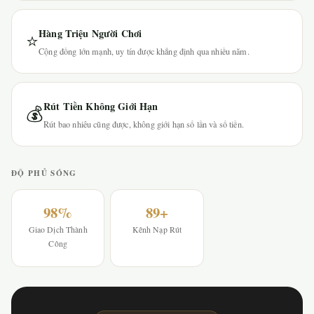
Hàng Triệu Người Chơi
⭐
Cộng đồng lớn mạnh, uy tín được khẳng định qua nhiều năm.
Rút Tiền Không Giới Hạn
💰
Rút bao nhiêu cũng được, không giới hạn số lần và số tiền.
ĐỘ PHỦ SÓNG
98%
89+
Giao Dịch Thành
Kênh Nạp Rút
Công