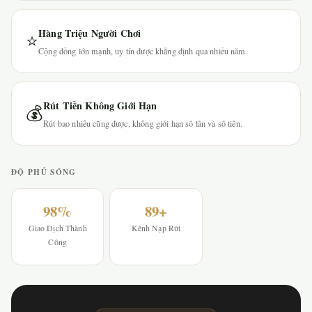
Hàng Triệu Người Chơi
⭐
Cộng đồng lớn mạnh, uy tín được khẳng định qua nhiều năm.
Rút Tiền Không Giới Hạn
💰
Rút bao nhiêu cũng được, không giới hạn số lần và số tiền.
ĐỘ PHỦ SÓNG
98%
89+
Giao Dịch Thành
Kênh Nạp Rút
Công