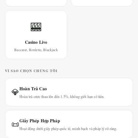
🎰
Casino Live
Baccarat, Roulette, Blackjack
VÌ SAO CHỌN CHÚNG TÔI
Hoàn Trả Cao
💎
Hoàn trả cược thua lên đến 1.5%, không giới hạn số tiền.
Giấy Phép Hợp Pháp
📜
Hoạt động dưới giấy phép quốc tế, minh bạch và pháp lý rõ ràng.