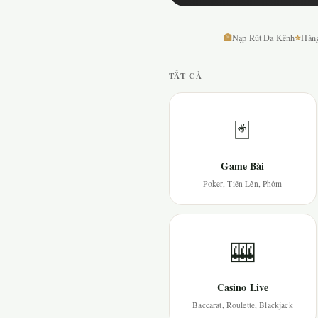
🏦
⭐
Nạp Rút Đa Kênh
Hàng
TẤT CẢ
🃏
Game Bài
Poker, Tiến Lên, Phỏm
🎰
Casino Live
Baccarat, Roulette, Blackjack