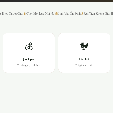
📱
🌐
💰
 Triệu Người Chơi
Chơi Mọi Lúc Mọi Nơi
Link Vào Ổn Định
Rút Tiền Không Giới 
💰
🐓
Jackpot
Đá Gà
Thưởng cực khủng
Đá gà trực tiếp