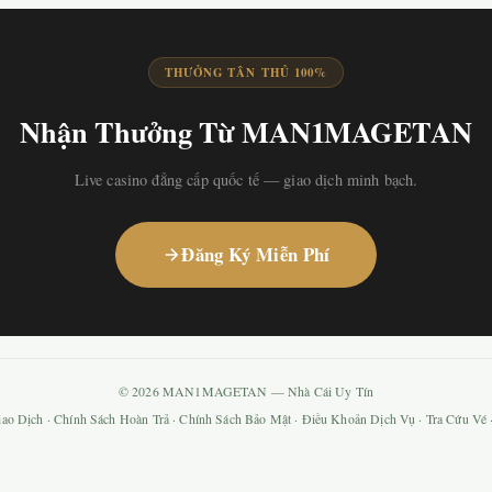
THƯỞNG TÂN THỦ 100%
Nhận Thưởng Từ MAN1MAGETAN
Live casino đẳng cấp quốc tế — giao dịch minh bạch.
Đăng Ký Miễn Phí
© 2026 MAN1MAGETAN — Nhà Cái Uy Tín
iao Dịch
·
Chính Sách Hoàn Trả
·
Chính Sách Bảo Mật
·
Điều Khoản Dịch Vụ
·
Tra Cứu Vé