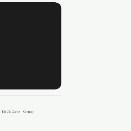
·
Tất Cả Game
·
Sitemap