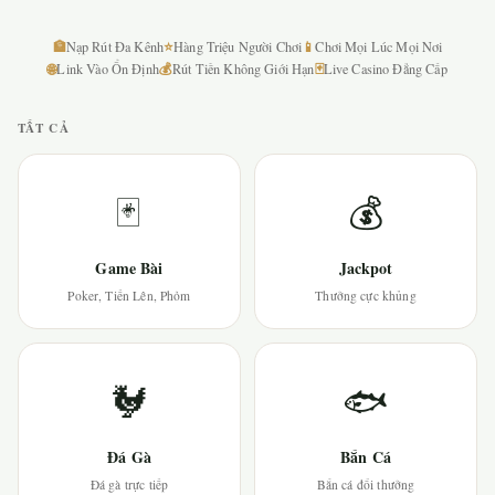
🏦
⭐
📱
Nạp Rút Đa Kênh
Hàng Triệu Người Chơi
Chơi Mọi Lúc Mọi Nơi
🌐
💰
🃏
Link Vào Ổn Định
Rút Tiền Không Giới Hạn
Live Casino Đẳng Cấp
TẤT CẢ
🃏
💰
Game Bài
Jackpot
Poker, Tiến Lên, Phỏm
Thưởng cực khủng
🐓
🐟
Đá Gà
Bắn Cá
Đá gà trực tiếp
Bắn cá đổi thưởng