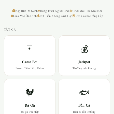
🏦
⭐
📱
Nạp Rút Đa Kênh
Hàng Triệu Người Chơi
Chơi Mọi Lúc Mọi Nơi
🌐
💰
🃏
Link Vào Ổn Định
Rút Tiền Không Giới Hạn
Live Casino Đẳng Cấp
TẤT CẢ
🃏
💰
Game Bài
Jackpot
Poker, Tiến Lên, Phỏm
Thưởng cực khủng
🐓
🐟
Đá Gà
Bắn Cá
Đá gà trực tiếp
Bắn cá đổi thưởng