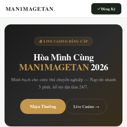
MAN1MAGETAN
.
Đăng Ký
💰 LIVE CASINO ĐẲNG CẤP
Hòa Mình Cùng
MAN1MAGETAN
2026
Minh bạch cho cược thủ chuyên nghiệp — Nạp rút nhanh
3 phút, hỗ trợ tận tâm 24/7.
Nhận Thưởng
Live Casino →