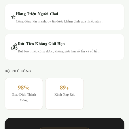
Hàng Triệu Người Chơi
⭐
Cộng đồng lớn mạnh, uy tín được khẳng định qua nhiều năm.
Rút Tiền Không Giới Hạn
💰
Rút bao nhiêu cũng được, không giới hạn số lần và số tiền.
ĐỘ PHỦ SÓNG
98%
89+
Giao Dịch Thành
Kênh Nạp Rút
Công