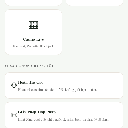
🎰
Casino Live
Baccarat, Roulette, Blackjack
VÌ SAO CHỌN CHÚNG TÔI
Hoàn Trả Cao
💎
Hoàn trả cược thua lên đến 1.5%, không giới hạn số tiền.
Giấy Phép Hợp Pháp
📜
Hoạt động dưới giấy phép quốc tế, minh bạch và pháp lý rõ ràng.