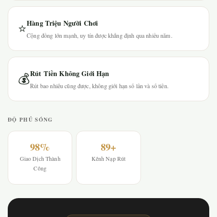
Hàng Triệu Người Chơi
⭐
Cộng đồng lớn mạnh, uy tín được khẳng định qua nhiều năm.
Rút Tiền Không Giới Hạn
💰
Rút bao nhiêu cũng được, không giới hạn số lần và số tiền.
ĐỘ PHỦ SÓNG
98%
89+
Giao Dịch Thành
Kênh Nạp Rút
Công