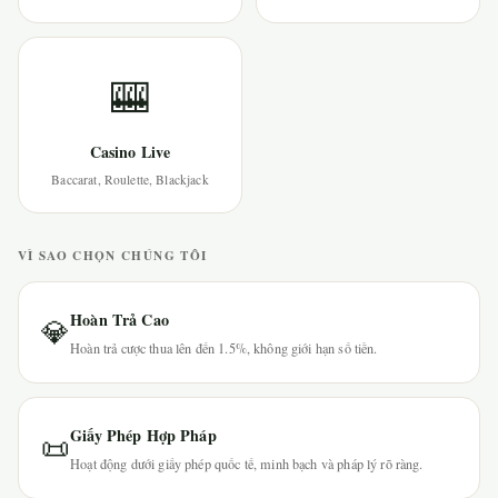
🎰
Casino Live
Baccarat, Roulette, Blackjack
VÌ SAO CHỌN CHÚNG TÔI
Hoàn Trả Cao
💎
Hoàn trả cược thua lên đến 1.5%, không giới hạn số tiền.
Giấy Phép Hợp Pháp
📜
Hoạt động dưới giấy phép quốc tế, minh bạch và pháp lý rõ ràng.