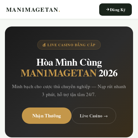
MAN1MAGETAN
.
Đăng Ký
💰 LIVE CASINO ĐẲNG CẤP
Hòa Mình Cùng
MAN1MAGETAN
2026
Minh bạch cho cược thủ chuyên nghiệp — Nạp rút nhanh
3 phút, hỗ trợ tận tâm 24/7.
Nhận Thưởng
Live Casino →