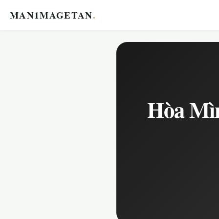
MAN1MAGETAN
.
Hòa Mì