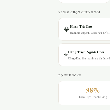
VÌ SAO CHỌN CHÚNG TÔI
Hoàn Trả Cao
💎
Hoàn trả cược thua lên đến 1.5%,
Hàng Triệu Người Chơi
⭐
Cộng đồng lớn mạnh, uy tín được 
ĐỘ PHỦ SÓNG
98%
Giao Dịch Thành Công