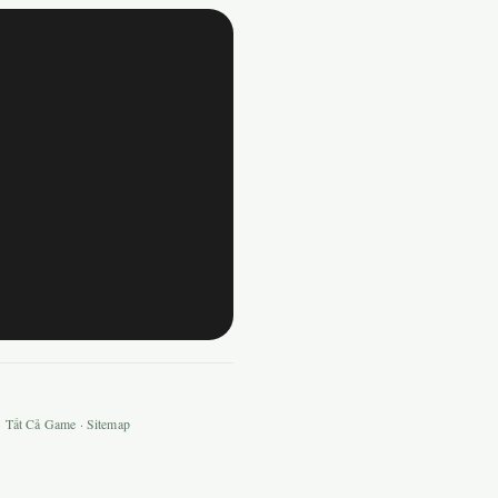
·
Tất Cả Game
·
Sitemap