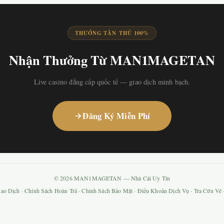
THƯỞNG TÂN THỦ 100%
Nhận Thưởng Từ MAN1MAGETAN
Live casino đẳng cấp quốc tế — giao dịch minh bạch.
Đăng Ký Miễn Phí
© 2026 MAN1MAGETAN — Nhà Cái Uy Tín
iao Dịch
·
Chính Sách Hoàn Trả
·
Chính Sách Bảo Mật
·
Điều Khoản Dịch Vụ
·
Tra Cứu Vé