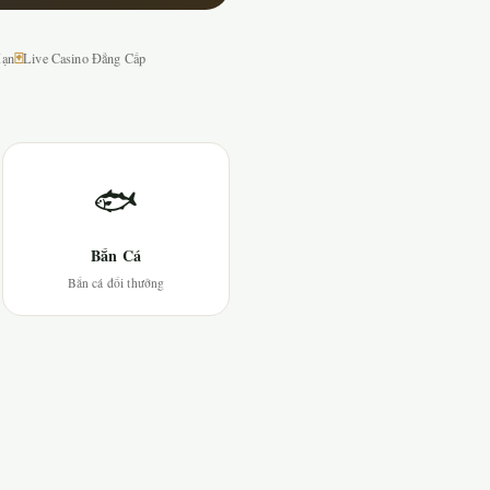
🃏
Hạn
Live Casino Đẳng Cấp
🐟
Bắn Cá
Bắn cá đổi thưởng