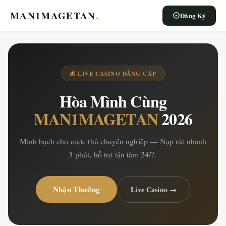
MAN1MAGETAN
.
Đăng Ký
💰 LIVE CASINO ĐẲNG CẤP
Hòa Mình Cùng
MAN1MAGETAN
2026
Minh bạch cho cược thủ chuyên nghiệp — Nạp rút nhanh
3 phút, hỗ trợ tận tâm 24/7.
Nhận Thưởng
Live Casino →